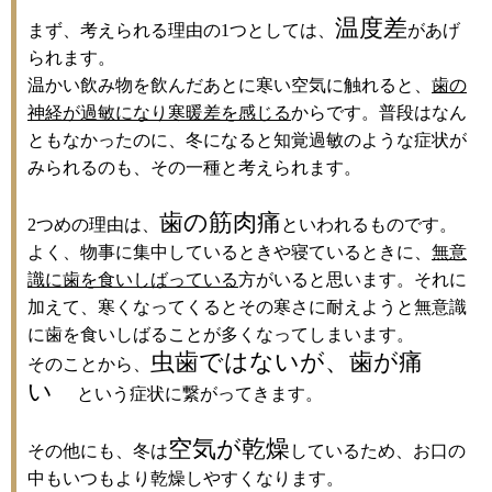
温度差
まず、考えられる理由の
1
つとしては、
があげ
られます。
温かい飲み物を飲んだあとに寒い空気に触れると、
歯の
神経が過敏になり寒暖差を感じる
からです。普段はなん
ともなかったのに、冬になると知覚過敏のような症状が
みられるのも、その一種と考えられます。
歯の筋肉痛
2
つめの理由は、
といわれるものです。
よく、物事に集中しているときや寝ているときに、
無意
識に歯を食いしばっている
方がいると思います。それに
加えて、寒くなってくるとその寒さに耐えようと無意識
に歯を食いしばることが多くなってしまいます。
虫歯ではないが、歯が痛
そのことから、
い
という症状に繋がってきます。
空気が乾燥
その他にも、冬は
しているため、お口の
中もいつもより乾燥しやすくなります。