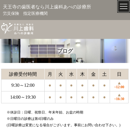
天王寺の歯医者なら川上歯科あべの診療所
労災保険 指定医療機関
ブログ
診療受付時間
月
火
水
木
金
土
日
▲
9:30～12:00
●
●
●
●
●
●
~12:00
▲
14:00～19:30
●
●
●
●
●
●
~16:30
※休診日：日曜、祝祭日、年末年始、お盆の時期
※日曜日の診療は第4日曜のみ
(日曜診療は変更になる場合がございます。事前にお問い合わせ下さい。)