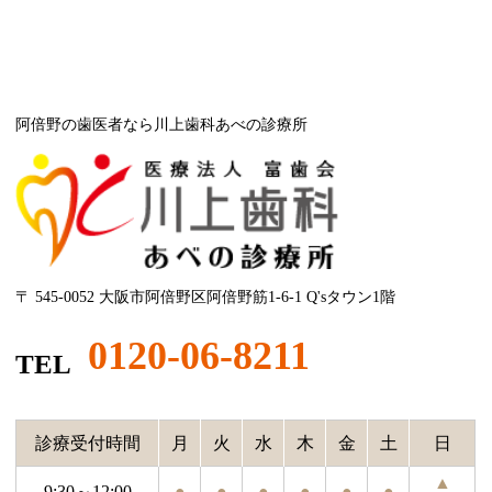
阿倍野の歯医者なら川上歯科あべの診療所
〒 545-0052 大阪市阿倍野区阿倍野筋1-6-1 Q'sタウン1階
0120-06-8211
TEL
診療受付時間
月
火
水
木
金
土
日
▲
9:30～12:00
●
●
●
●
●
●