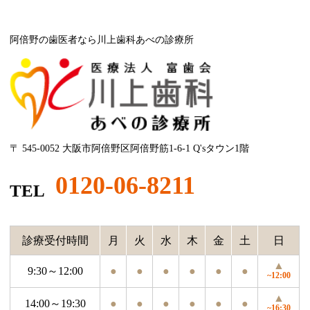
阿倍野の歯医者なら川上歯科あべの診療所
〒 545-0052 大阪市阿倍野区阿倍野筋1-6-1 Q'sタウン1階
0120-06-8211
TEL
診療受付時間
月
火
水
木
金
土
日
▲
9:30～12:00
●
●
●
●
●
●
~12:00
▲
14:00～19:30
●
●
●
●
●
●
~16:30