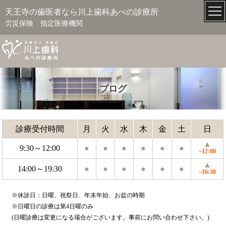
天王寺の歯医者なら川上歯科あべの診療所
労災保険 指定医療機関
ブログ
診療受付時間
月
火
水
木
金
土
日
▲
9:30～12:00
●
●
●
●
●
●
~12:00
▲
14:00～19:30
●
●
●
●
●
●
~16:30
※休診日：日曜、祝祭日、年末年始、お盆の時期
※日曜日の診療は第4日曜のみ
(日曜診療は変更になる場合がございます。事前にお問い合わせ下さい。)