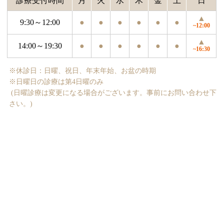
診療受付時間
月
火
水
木
金
土
日
▲
9:30～12:00
●
●
●
●
●
●
~12:00
▲
14:00～19:30
●
●
●
●
●
●
~16:30
※休診日：日曜、祝日、年末年始、お盆の時期
※日曜日の診療は第4日曜のみ
(日曜診療は変更になる場合がございます。事前にお問い合わせ下
さい。)