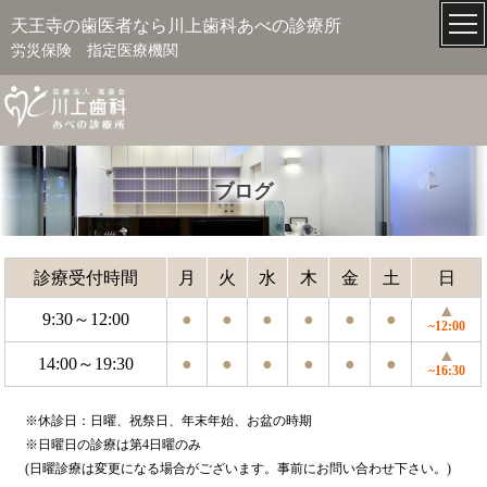
天王寺の歯医者なら川上歯科あべの診療所
労災保険 指定医療機関
ブログ
診療受付時間
月
火
水
木
金
土
日
▲
9:30～12:00
●
●
●
●
●
●
~12:00
▲
14:00～19:30
●
●
●
●
●
●
~16:30
※休診日：日曜、祝祭日、年末年始、お盆の時期
※日曜日の診療は第4日曜のみ
(日曜診療は変更になる場合がございます。事前にお問い合わせ下さい。)