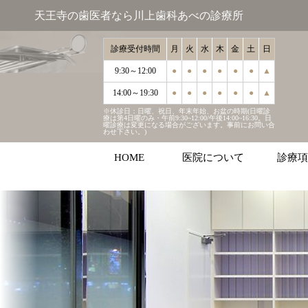
天王寺の歯医者なら川上歯科あべの診療所
診療受付時間
月
火
水
木
金
土
日
9:30～12:00
●
●
●
●
●
●
▲
14:00～19:30
●
●
●
●
●
●
▲
※休診日：日曜、祝日、年末年始、お盆の時期(日曜診
療は第4日曜のみ・午前9:30~12:00/午後14:00~16:30。日
曜診療は変更になる場合がございます。事前にお問い合
わせ下さい。)
HOME
医院について
診療項
むし歯
歯周病
インプラ
マウスピ
ホワイト
こどもの
審美治療
お口周り
診療受付時間
月
火
水
木