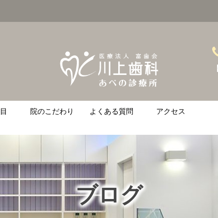
【
目
院のこだわり
よくある質問
アクセス
ント
ース矯正
ニング
治療
の悩みがある方へ
ブログ
金
土
日