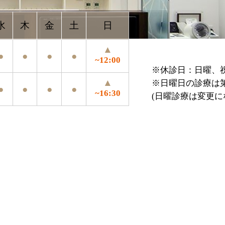
▲
●
●
~12:00
※休診日：日曜、祝祭日、年末年始、お盆
▲
※日曜日の診療は第4日曜のみ
●
●
~16:30
(日曜診療は変更になる場合がございます