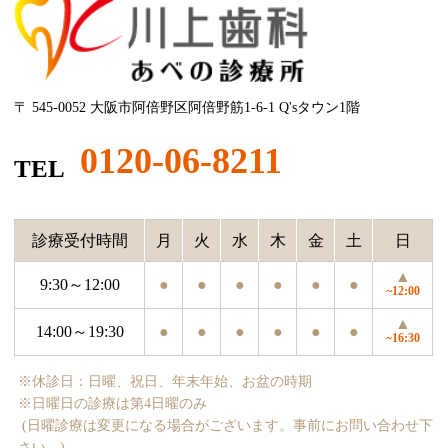
〒 545-0052 大阪市阿倍野区阿倍野筋1-6-1 Q'sタウン1階
0120-06-8211
TEL
診療受付時間
月
火
水
木
金
土
日
▲
9:30～12:00
●
●
●
●
●
●
~12:00
▲
14:00～19:30
●
●
●
●
●
●
~16:30
※休診日：日曜、祝日、年末年始、お盆の時期
※日曜日の診療は第4日曜のみ
(日曜診療は変更になる場合がございます。事前にお問い合わせ下
さい。)