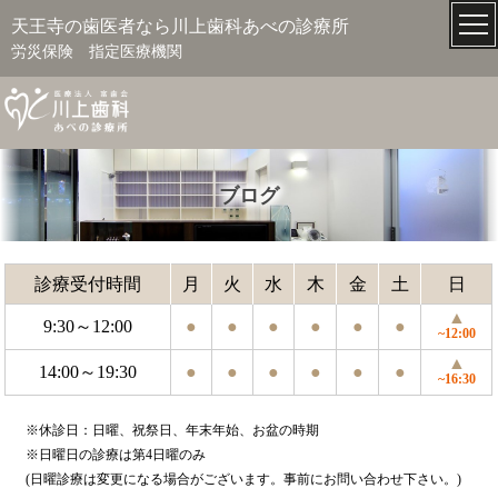
天王寺の歯医者なら川上歯科あべの診療所
労災保険 指定医療機関
ブログ
診療受付時間
月
火
水
木
金
土
日
▲
9:30～12:00
●
●
●
●
●
●
~12:00
▲
14:00～19:30
●
●
●
●
●
●
~16:30
※休診日：日曜、祝祭日、年末年始、お盆の時期
※日曜日の診療は第4日曜のみ
(日曜診療は変更になる場合がございます。事前にお問い合わせ下さい。)